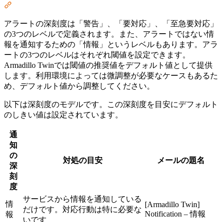
Section titled “アラートの深刻度”
アラートの深刻度は「警告」、「要対応」、「至急要対応」
の3つのレベルで定義されます。また、アラートではない情
報を通知するための「情報」というレベルもあります。アラ
ートの3つのレベルはそれぞれ閾値を設定できます。
Armadillo Twinでは閾値の推奨値をデフォルト値として提供
します。利用環境によっては微調整が必要なケースもあるた
め、デフォルト値から調整してください。
以下は深刻度のモデルです。この深刻度を目安にデフォルト
のしきい値は設定されています。
通
知
の
対処の目安
メールの題名
深
刻
度
サービスから情報を通知している
情
[Armadillo Twin]
だけです。対応行動は特に必要な
Notification – 情報
報
いです