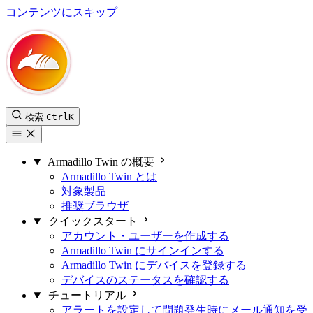
コンテンツにスキップ
Armadillo Twin ユーザーマニュアル
検索
Ctrl
K
Armadillo Twin の概要
Armadillo Twin とは
対象製品
推奨ブラウザ
クイックスタート
アカウント・ユーザーを作成する
Armadillo Twin にサインインする
Armadillo Twin にデバイスを登録する
デバイスのステータスを確認する
チュートリアル
アラートを設定して問題発生時にメール通知を受