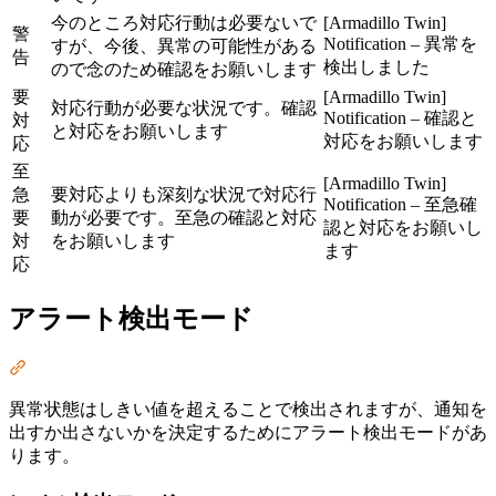
今のところ対応行動は必要ないで
[Armadillo Twin]
警
Notification – 異常を
すが、今後、異常の可能性がある
告
検出しました
ので念のため確認をお願いします
要
[Armadillo Twin]
対応行動が必要な状況です。確認
Notification – 確認と
対
と対応をお願いします
対応をお願いします
応
至
[Armadillo Twin]
急
要対応よりも深刻な状況で対応行
Notification – 至急確
要
動が必要です。至急の確認と対応
認と対応をお願いし
対
をお願いします
ます
応
アラート検出モード
Section titled “アラート検出モード”
異常状態はしきい値を超えることで検出されますが、通知を
出すか出さないかを決定するためにアラート検出モードがあ
ります。