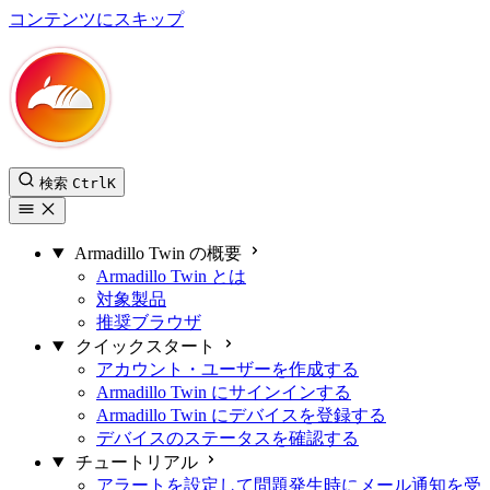
コンテンツにスキップ
Armadillo Twin ユーザーマニュアル
検索
Ctrl
K
Armadillo Twin の概要
Armadillo Twin とは
対象製品
推奨ブラウザ
クイックスタート
アカウント・ユーザーを作成する
Armadillo Twin にサインインする
Armadillo Twin にデバイスを登録する
デバイスのステータスを確認する
チュートリアル
アラートを設定して問題発生時にメール通知を受