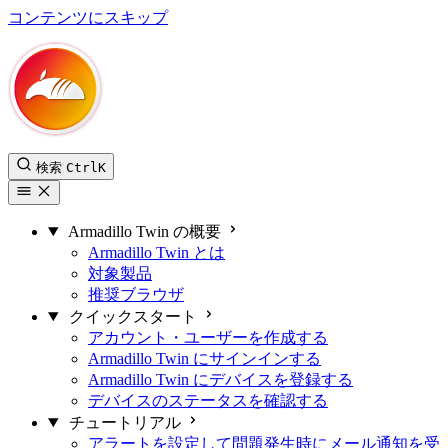
コンテンツにスキップ
Armadillo Twin ユーザーマニュアル
検索
Ctrl
K
Armadillo Twin の概要
Armadillo Twin とは
対象製品
推奨ブラウザ
クイックスタート
アカウント・ユーザーを作成する
Armadillo Twin にサインインする
Armadillo Twin にデバイスを登録する
デバイスのステータスを確認する
チュートリアル
アラートを設定して問題発生時にメール通知を受