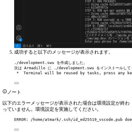
成功すると以下のメッセージが表示されます。
Terminal window
./development.swu
を作成しました。
次は
Armadillo
に
./development.swu
をインストールして
*
Terminal
will
be
reused
by
tasks,
press
any
ke
ノート
以下のエラーメッセージが表示された場合は環境設定が終わ
っていません。環境設定を実施してください。
Terminal window
ERROR:
/home/atmark/.ssh/id_ed25519_vscode.pub
doe