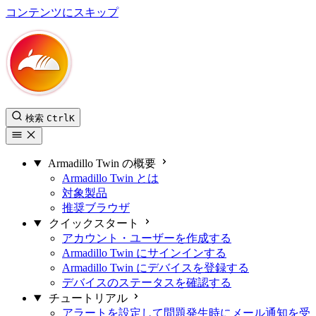
コンテンツにスキップ
Armadillo Twin ユーザーマニュアル
検索
Ctrl
K
Armadillo Twin の概要
Armadillo Twin とは
対象製品
推奨ブラウザ
クイックスタート
アカウント・ユーザーを作成する
Armadillo Twin にサインインする
Armadillo Twin にデバイスを登録する
デバイスのステータスを確認する
チュートリアル
アラートを設定して問題発生時にメール通知を受